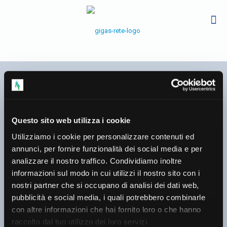
Questo sito web utilizza i cookie
Utilizziamo i cookie per personalizzare contenuti ed
annunci, per fornire funzionalità dei social media e per
Monitoraggio della
analizzare il nostro traffico. Condividiamo inoltre
pressione di esercizio nelle
informazioni sul modo in cui utilizzi il nostro sito con i
nostri partner che si occupano di analisi dei dati web,
reti di distribuzione in bassa
pubblicità e social media, i quali potrebbero combinarle
pressione (Ottobre 2025)
con altre informazioni che hai fornito loro o che hanno
raccolto dal tuo utilizzo dei loro servizi.