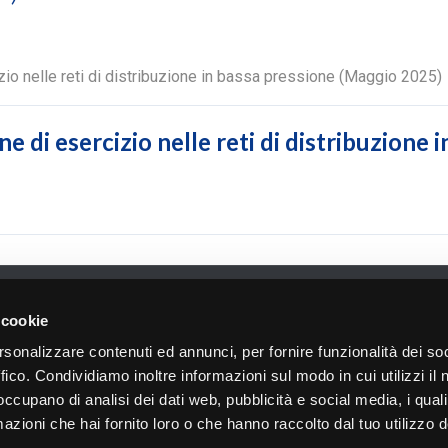
zio nelle reti di distribuzione in bassa pressione (Maggio 2025)
 di esercizio nelle reti di distribuzione 
a a direzione e coordinamento di Brimsco s.r.l.. - P. IVA 03752430
 cookie
rsonalizzare contenuti ed annunci, per fornire funzionalità dei so
ffico. Condividiamo inoltre informazioni sul modo in cui utilizzi il 
 occupano di analisi dei dati web, pubblicità e social media, i qual
azioni che hai fornito loro o che hanno raccolto dal tuo utilizzo d