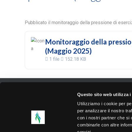
Pubblicato il monitoraggio della pressione di eserci
Monitoraggio della pressione
(Maggio 2025)
1 file
152.18 KB
Gigas Rete S.r.l. - Società soggett
Questo sito web utilizza i
Utilizziamo i cookie per pe
per analizzare il nostro tra
con i nostri partner che si
combinarle con altre inform
servizi.