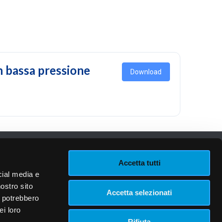
in bassa pressione
Download
961 |
Privacy Policy
|
Cookie Policy
Accetta tutti
cial media e
nostro sito
Accetta selezionati
i potrebbero
ei loro
Rifiuta