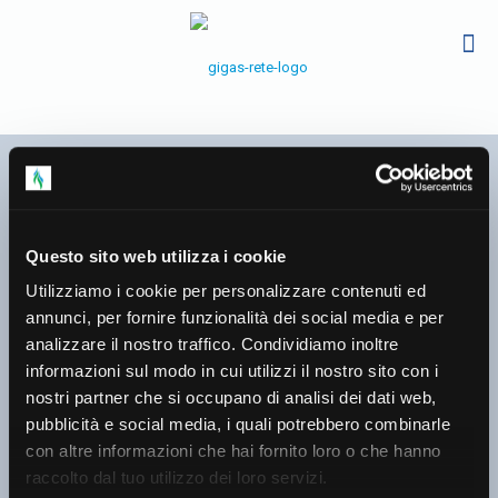
Questo sito web utilizza i cookie
Utilizziamo i cookie per personalizzare contenuti ed
annunci, per fornire funzionalità dei social media e per
Monitoraggio della
analizzare il nostro traffico. Condividiamo inoltre
informazioni sul modo in cui utilizzi il nostro sito con i
pressione di esercizio nelle
nostri partner che si occupano di analisi dei dati web,
reti di distribuzione in bassa
pubblicità e social media, i quali potrebbero combinarle
pressione (Febbraio 2025)
con altre informazioni che hai fornito loro o che hanno
raccolto dal tuo utilizzo dei loro servizi.