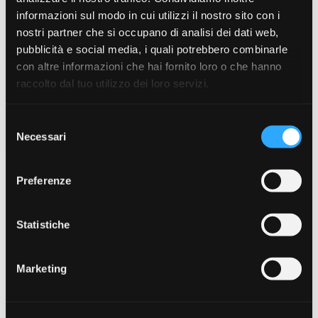
Piano di ispezione
informazioni sul modo in cui utilizzi il nostro sito con i
mensile delle colonne
nostri partner che si occupano di analisi dei dati web,
montanti (Giugno)
pubblicità e social media, i quali potrebbero combinarle
con altre informazioni che hai fornito loro o che hanno
raccolto dal tuo utilizzo dei loro servizi.
Home
Piano di ispezione mensile delle colonne
montanti (Giugno)
Selezione
Necessari
del
consenso
Piano di ispezione mensile
Preferenze
delle colonne montanti
(Giugno)
Statistiche
Dimensioni file
75.44 KB
Conteggio file
1
Data di creazione
Giugno 27, 2017
Marketing
Ultimo aggiornamento
Novembre 4, 2019