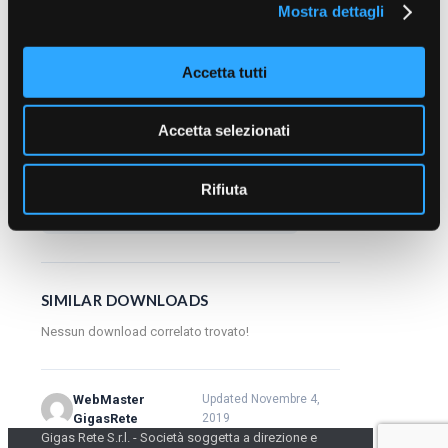
Download
Mostra dettagli
Accetta tutti
DESCRIZIONE
Accetta selezionati
CATEGORIE & TAG
,
Rifiuta
2017
Piano di ispezione mensile degli impianti
SIMILAR DOWNLOADS
Nessun download correlato trovato!
WebMaster
Updated Novembre 4,
GigasRete
2019
Gigas Rete S.r.l. - Società soggetta a direzione e