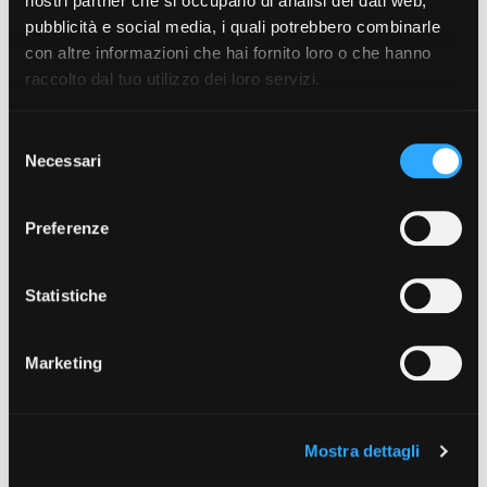
nostri partner che si occupano di analisi dei dati web,
rete (Giugno)
pubblicità e social media, i quali potrebbero combinarle
con altre informazioni che hai fornito loro o che hanno
raccolto dal tuo utilizzo dei loro servizi.
Selezione
Necessari
Dimensioni file
497.63 KB
Conteggio file
1
del
Data di creazione
Giugno 27, 2018
consenso
Ultimo aggiornamento
Novembre 4, 2019
Preferenze
Download
Statistiche
Marketing
DESCRIZIONE
Mostra dettagli
CATEGORIE & TAG