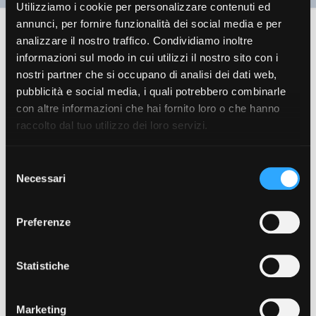
Utilizziamo i cookie per personalizzare contenuti ed
annunci, per fornire funzionalità dei social media e per
Monitoraggio della pressione di
analizzare il nostro traffico. Condividiamo inoltre
esercizio nelle reti di
informazioni sul modo in cui utilizzi il nostro sito con i
distribuzione in bassa pressione
nostri partner che si occupano di analisi dei dati web,
(Maggio 2024)
pubblicità e social media, i quali potrebbero combinarle
con altre informazioni che hai fornito loro o che hanno
raccolto dal tuo utilizzo dei loro servizi.
Selezione
Necessari
del
Download
consenso
Preferenze
Download
3
Dimensioni file
112.06 KB
Statistiche
Conteggio file
1
Marketing