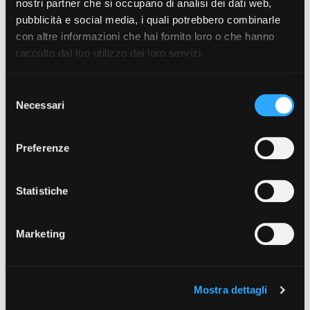
Anagrafica PdR
nostri partner che si occupano di analisi dei dati web,
pubblicità e social media, i quali potrebbero combinarle
Guida sintetica per la comprensione dei dettagli contenuti
con altre informazioni che hai fornito loro o che hanno
nella sezione dell’area riservata del sito denominata
raccolto dal tuo utilizzo dei loro servizi.
“Anagrafica PDR”
Read more
Selezione
Necessari
del
consenso
Codici Accisa
Preferenze
Elenco dei codici accisa degli impianti gestiti
Statistiche
Read more
Marketing
Calendario delle letture
Calendario dei passaggi del personale incaricato di
leggere i misuratori di gas naturale con consumo annuo <
Mostra dettagli
5000 Smc