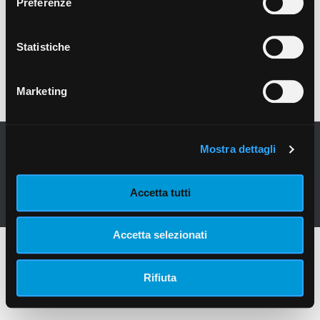
Preferenze
Read more
Statistiche
Marketing
Prev page
1
2
3
Mostra dettagli
Gigas Rete S.r.l. - Società soggetta a direzione e
coordinamento di Brimsco s.r.l.. - P. IVA 03752430961 |
Privacy
Policy
|
Cookie Policy
Accetta tutti
Accetta selezionati
Rifiuta